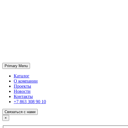
Primary Menu
ГК «SABONE»
Оптовые поставки отделочных материалов и оборудования
Каталог
О компании
Проекты
Новости
Контакты
+7 863 308 90 10
Связаться с нами
×