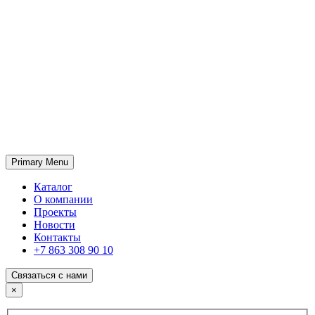
Primary Menu
ГК «SABONE»
Оптовые поставки отделочных материалов и оборудования
Каталог
О компании
Проекты
Новости
Контакты
+7 863 308 90 10
Связаться с нами
×